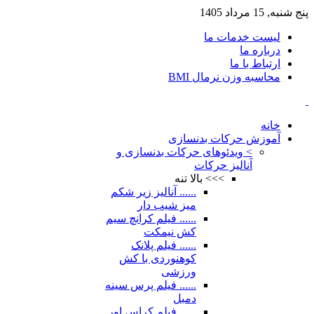
پنج شنبه, 15 مرداد 1405
لیست خدمات ما
درباره ما
ارتباط با ما
محاسبه وزن نرمال BMI
خانه
آموزش حرکات بدنسازی
> ویدئوهای حرکات بدنسازی و
آنالیز حرکات
>>> بالا تنه
...... آنالیز زیر شکم
میز شیب دار
...... فیلم کرانچ سیم
کش نیمکت
...... فیلم پلانک
کوهنوردی با کش
ورزشی
...... فیلم پرس سینه
دمبل
...... فیلم کراس اور