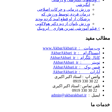
انگیزشی
ورزش درمانی و حرکات اصلاحی
درمان فردی توسط ورزش که
پزشکان از او قطع امید کرده بودند
ورزش بانوان از دید دکتر هولاکویی
> فیلم آموزشی تمرین هوازی _ ایروبیک
مطالب
مفید
وب سایت : www.AkbarAkbari.ir
اینستاگرام : AkbarAkbari_ir
کانال تلگرام : AkbarAkbari_ir
توییتر : AkbarAkbari_ir
فیس بوک : AkbarAkbari.ir
آپارات :
AkbarAkbari.ir
واتس اپ : استاد اکبر اکبری
22 30 330 0919
تلفن تماس : استاد اکبر اکبری
22 30 330 0919
ایمیل :
admin@akbarakbari.ir
خدمات
ما