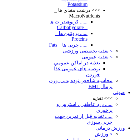
Potassium
>>> درشت مغذی ها _
MacroNutrients
...... کربوهیدرات ها
_ Carbohydrate
...... پروتئین ها _
Proteins
...... چربی ها _ Fats
> تغذیه تخصصی ورزشی
> تغذیه عمومی
تغذيه در اماكن عمومي
توصیه های عمومی غذا
خوردن
محاسبه شاخص توده بدنی_وزن
نرمال_BMI
صوتی
>>> تغذیه
...... درد عاطفی ، استرس و
پرخوری
...... تغذیه قبل از تمرین جهت
چربی سوزی
ورزش درمانی
> ورزش
ورزش و طول عمر