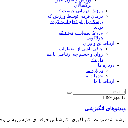
بزگسالان
ورزش درمانی چیست ؟
درمان فردی توسط ورزش که
پزشکان از او قطع امید کرده
بودند
ورزش بانوان از دید دکتر
هولاکویی
ارتباط تن و وران
چاقی ناشی از اضطراب
روان و جسم چه ارتباطی با هم
دارند؟
درباره ما
درباره ما
خدمات ما
ارتباط با ما
17
مهر
1399
ویدئوهای انگیزشی
نوشته شده توسط اکبر اکبری : کارشناس حرفه ای تغذیه ورزشی و ف