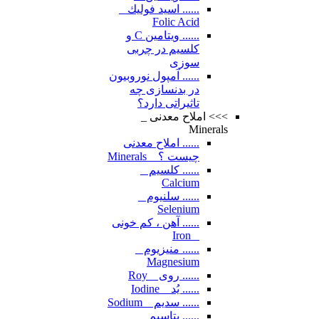
...... اسيد فوليك _
Folic Acid
...... ویتامین C و
کلسیم در چربی
سوزی
...... آمپول نوروبیون
در بدنسازی چه
تاثیراتی دارد؟
>>> املاح معدنی _
Minerals
...... املاح معدنی
چیست ؟ _ Minerals
...... کلسیم _
Calcium
...... سلنیوم _
Selenium
...... آهن ، کم خونی
_ Iron
...... منیزیوم _
Magnesium
...... روی _ Roy
...... یُد _ Iodine
...... سدیم _ Sodium
...... پتاسیم _