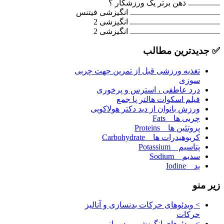
................ ذهن برتر یک ورزشکار ؟
............................................. انگیزشی فیتنس
............................................. انگیزشی 2
............................................. انگیزشی 2
✅
جدیدترین مطالب
تغذیه ورزشی قبل از تمرین جهت چربی
سوزی
درد عاطفی ، استرس و پرخوری
فیلم اسکوات هالتر پا جمع
ورزش بانوان از دید دکتر هولاکویی
چربی ها _ Fats
پروتئین ها _ Proteins
کربوهیدرات ها _ Carbohydrate
پتاسیم _ Potassium
سدیم _ Sodium
ید _ Iodine
زیر
منو
> ویدئوهای حرکات بدنسازی و آنالیز
حرکات
> ویدئوهای انگیزشی و درمانی