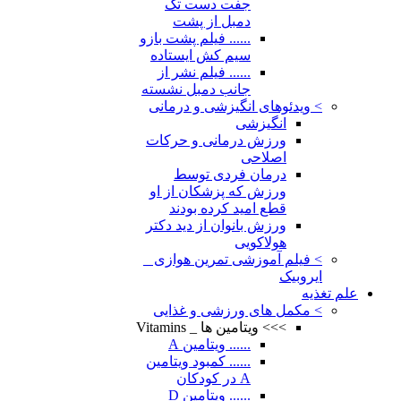
جفت دست تک
دمبل از پشت
...... فیلم پشت بازو
سیم کش ایستاده
...... فیلم نشر از
جانب دمبل نشسته
> ویدئوهای انگیزشی و درمانی
انگیزشی
ورزش درمانی و حرکات
اصلاحی
درمان فردی توسط
ورزش که پزشکان از او
قطع امید کرده بودند
ورزش بانوان از دید دکتر
هولاکویی
> فیلم آموزشی تمرین هوازی _
ایروبیک
علم تغذیه
> مکمل های ورزشی و غذایی
>>> ویتامین ها _ Vitamins
...... ویتامین A
...... کمبود ویتامین
A در کودکان
...... ویتامین D