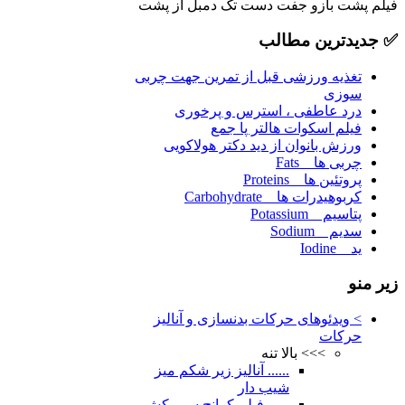
فیلم پشت بازو جفت دست تک دمبل از پشت
✅
جدیدترین مطالب
تغذیه ورزشی قبل از تمرین جهت چربی
سوزی
درد عاطفی ، استرس و پرخوری
فیلم اسکوات هالتر پا جمع
ورزش بانوان از دید دکتر هولاکویی
چربی ها _ Fats
پروتئین ها _ Proteins
کربوهیدرات ها _ Carbohydrate
پتاسیم _ Potassium
سدیم _ Sodium
ید _ Iodine
زیر
منو
> ویدئوهای حرکات بدنسازی و آنالیز
حرکات
>>> بالا تنه
...... آنالیز زیر شکم میز
شیب دار
...... فیلم کرانچ سیم کش