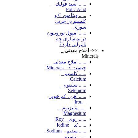
...... اسيد فوليك _
Folic Acid
...... ویتامین C و
کلسیم در چربی
سوزی
...... آمپول نوروبیون
در بدنسازی چه
تاثیراتی دارد؟
>>> املاح معدنی _
Minerals
...... املاح معدنی
چیست ؟ _ Minerals
...... کلسیم _
Calcium
...... سلنیوم _
Selenium
...... آهن ، کم خونی
_ Iron
...... منیزیوم _
Magnesium
...... روی _ Roy
...... یُد _ Iodine
...... سدیم _ Sodium
...... پتاسیم _