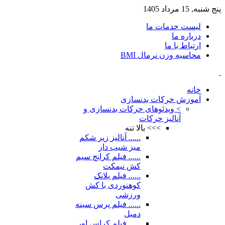
پنج شنبه, 15 مرداد 1405
لیست خدمات ما
درباره ما
ارتباط با ما
محاسبه وزن نرمال BMI
خانه
آموزش حرکات بدنسازی
> ویدئوهای حرکات بدنسازی و
آنالیز حرکات
>>> بالا تنه
...... آنالیز زیر شکم
میز شیب دار
...... فیلم کرانچ سیم
کش نیمکت
...... فیلم پلانک
کوهنوردی با کش
ورزشی
...... فیلم پرس سینه
دمبل
...... فیلم کراس اور