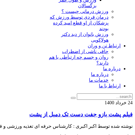
بزگسالان
ورزش درمانی چیست ؟
درمان فردی توسط ورزش که
پزشکان از او قطع امید کرده
بودند
ورزش بانوان از دید دکتر
هولاکویی
ارتباط تن و وران
چاقی ناشی از اضطراب
روان و جسم چه ارتباطی با هم
دارند؟
درباره ما
درباره ما
خدمات ما
ارتباط با ما
24
خرداد
1400
فیلم پشت بازو جفت دست تک دمبل از پشت
نوشته شده توسط اکبر اکبری : کارشناس حرفه ای تغذیه ورزشی و ف