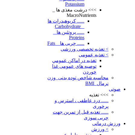
Potassium
>>> درشت مغذی ها _
MacroNutrients
...... کربوهیدرات ها
_ Carbohydrate
...... پروتئین ها _
Proteins
...... چربی ها _ Fats
> تغذیه تخصصی ورزشی
> تغذیه عمومی
تغذيه در اماكن عمومي
توصیه های عمومی غذا
خوردن
محاسبه شاخص توده بدنی_وزن
نرمال_BMI
صوتی
>>> تغذیه
...... درد عاطفی ، استرس و
پرخوری
...... تغذیه قبل از تمرین جهت
چربی سوزی
ورزش درمانی
> ورزش
ورزش و طول عمر