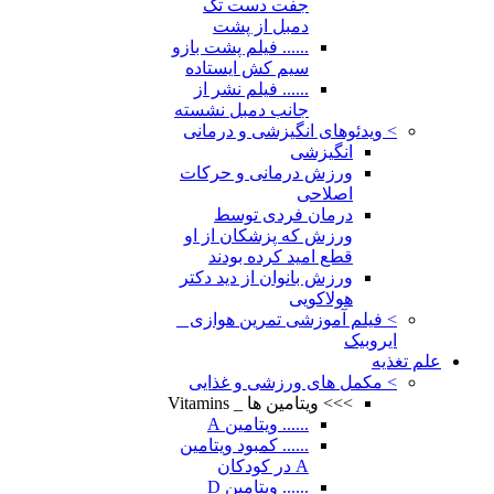
جفت دست تک
دمبل از پشت
...... فیلم پشت بازو
سیم کش ایستاده
...... فیلم نشر از
جانب دمبل نشسته
> ویدئوهای انگیزشی و درمانی
انگیزشی
ورزش درمانی و حرکات
اصلاحی
درمان فردی توسط
ورزش که پزشکان از او
قطع امید کرده بودند
ورزش بانوان از دید دکتر
هولاکویی
> فیلم آموزشی تمرین هوازی _
ایروبیک
علم تغذیه
> مکمل های ورزشی و غذایی
>>> ویتامین ها _ Vitamins
...... ویتامین A
...... کمبود ویتامین
A در کودکان
...... ویتامین D